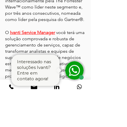
internacionalmente pela The Forrester 
Wave™ como líder neste segmento e, 
por três anos consecutivos, nomeada 
como líder pela pesquisa do Gartner®.
O 
Ivanti Service Manager
 você terá uma 
solução comprovada e robusta de 
gerenciamento de serviços, capaz de 
transformar analistas e equipes de 
suporte em facilitadores de negócios 
Interessado nas
estratégicos. Otimize seus ativos, 
soluções Ivanti?
melhore a experiência dos usuários e 
Entre em
promova a transformação digital da 
contato agora!
sua empresa. 
Acesse 
www.4deal-solutions.com.br
 e 
faça uma demonstração gratuita da 
ferramenta.
4dealsolutions
TI
ivanti
ITSM
ESM
SLA