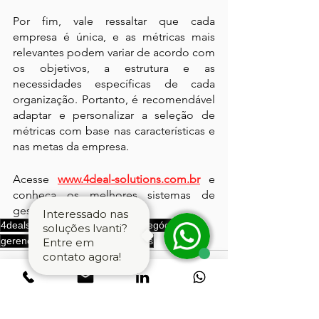
Por fim, vale ressaltar que cada 
empresa é única, e as métricas mais 
relevantes podem variar de acordo com 
os objetivos, a estrutura e as 
necessidades específicas de cada 
organização. Portanto, é recomendável 
adaptar e personalizar a seleção de 
métricas com base nas características e 
nas metas da empresa.
Acesse 
www.4deal-solutions.com.br
 e 
conheça os melhores sistemas de 
gestão de ativos de TI.
Interessado nas
4dealsolutions
TI
Estratégia de Negócios
soluções Ivanti?
gerenciamento-de-ativos
metricas
Entre em
contato agora!