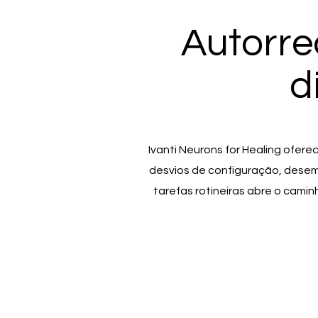
Autorre
d
Ivanti Neurons for Healing ofer
desvios de configuração, dese
tarefas rotineiras abre o cami