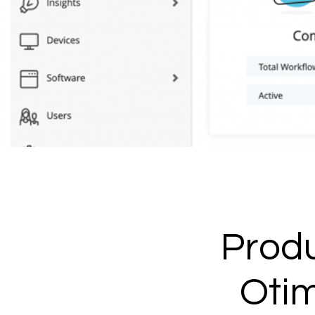
Produ
Otim