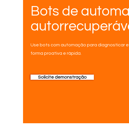
Bots de automa
autorrecuperáv
Use bots com automação para diagnosticar e 
forma proativa e rápida.
Solicite demonstração