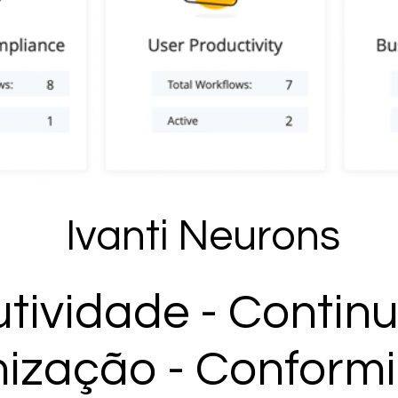
Ivanti Neurons
tividade - Contin
ização - Conform