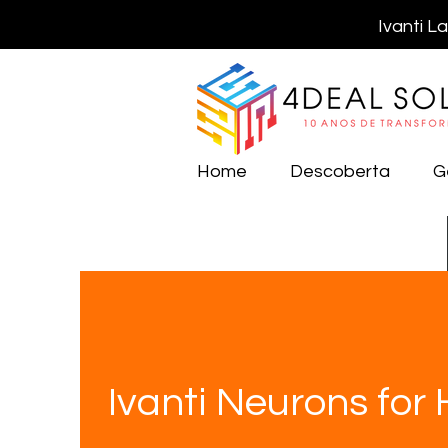
Ivanti L
Home
Descoberta
G
Ivanti Neurons for 