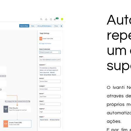
Aut
rep
um 
supo
O Ivanti N
através de
próprios 
automatiz
ações.
E por fim