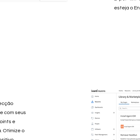
esteja o En
tecção
se com seus
oints e
. Otimize o
sitivo.