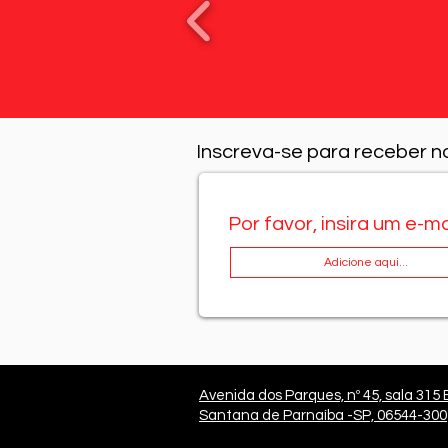
Inscreva-se para receber n
Por favor, insira um e-ma
Avenida dos Parques, nº 45, sala 315 
Santana de Parnaíba -SP, 06544-300