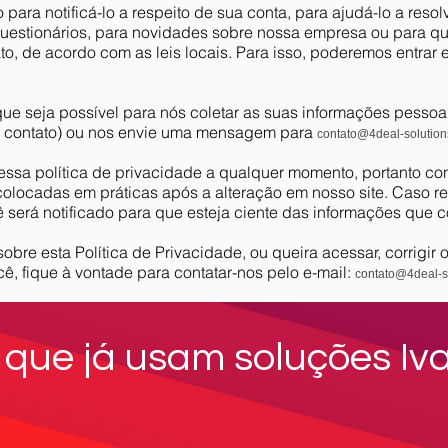
para notificá-lo a respeito de sua conta, para ajudá-lo a res
questionários, para novidades sobre nossa empresa ou para qu
to, de acordo com as leis locais. Para isso, poderemos entrar e
e seja possível para nós coletar as suas informações pessoais
ara contato) ou nos envie uma mensagem para
contato@4deal-solution
 essa política de privacidade a qualquer momento, portanto co
colocadas em práticas após a alteração em nosso site. Caso r
cê será notificado para que esteja ciente das informações que 
obre esta Política de Privacidade, ou queira acessar, corrigir
, fique à vontade para contatar-nos pelo e-mail:
contato@4deal-s
 que já usam soluções Iva