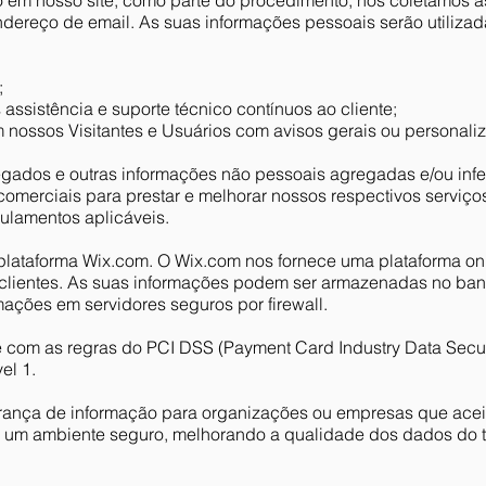
 em nosso site, como parte do procedimento, nós coletamos 
dereço de email. As suas informações pessoais serão utilizad
;
assistência e suporte técnico contínuos ao cliente;
 nossos Visitantes e Usuários com avisos gerais ou personali
gregados e outras informações não pessoais agregadas e/ou in
comerciais para prestar e melhorar nossos respectivos serviço
gulamentos aplicáveis.
ataforma Wix.com. O Wix.com nos fornece uma plataforma onl
 clientes. As suas informações podem ser armazenadas no ba
ações em servidores seguros por firewall.
com as regras do PCI DSS (Payment Card Industry Data Secur
el 1.
ança de informação para organizações ou empresas que ace
ar um ambiente seguro, melhorando a qualidade dos dados do ti