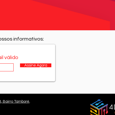
ossos informativos:
il válido
Assine Agora
B, Bairro Tamboré,