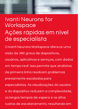
Ivanti Neurons for
Workspace
Ações rápidas em nível
de especialista
O Ivanti Neurons Workspace oferece uma
visão de 360 graus de dispositivos,
usuários, aplicativos e serviços, com dados
em tempo real. Isso permite que analistas
de primeira linha resolvam problemas
previamente escalados para
especialistas. As visualizações do usuário
e do dispositivo reduzem a complexidade,
os longos tempos de espera e os altos
custos de escalonamento, resultando em