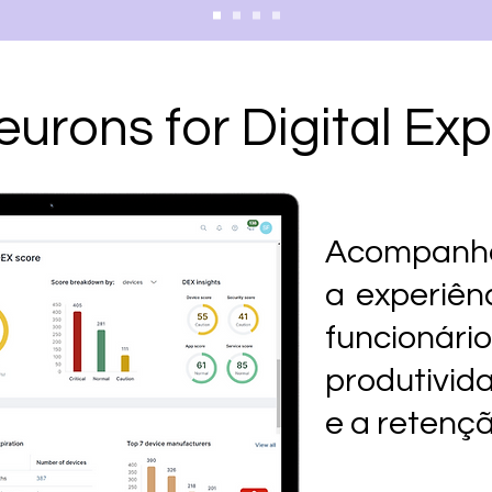
eurons for Digital Ex
Acompanhe
a experiênc
funcionári
produtivid
e a retençã