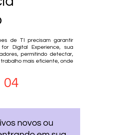
cia
o
es de TI precisam garantir
for Digital Experience, sua
adores, permitindo detectar,
trabalho mais eficiente, onde
04
Hiperautomação
ivos novos ou
entrando em sua