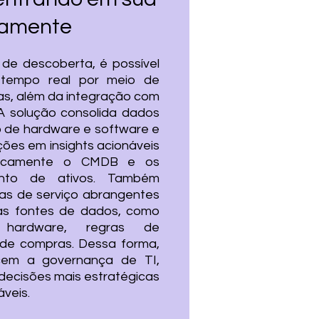
eamente
de descoberta, é possível
m tempo real por meio de
vas, além da integração com
 A solução consolida dados
o de hardware e software e
ões em insights acionáveis
ticamente o CMDB e os
nto de ativos. Também
as de serviço abrangentes
as fontes de dados, como
hardware, regras de
s de compras. Dessa forma,
ecem a governança de TI,
decisões mais estratégicas
áveis.