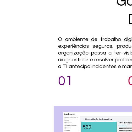
Ga
O ambiente de trabalho dig
experiências seguras, prod
organização passa a ter visi
diagnosticar e resolver probl
a TI antecipa incidentes e ma
01
Descoberta Inteligente