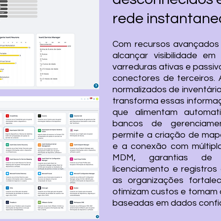
rede instantan
Com recursos avançados 
alcançar visibilidade e
varreduras ativas e passi
conectores de terceiros.
normalizados de inventári
transforma essas informaç
que alimentam automa
bancos de gerenciame
permite a criação de map
e a conexão com múltipl
MDM, garantias de 
licenciamento e registro
as organizações fortal
otimizam custos e tomam 
baseadas em dados confi