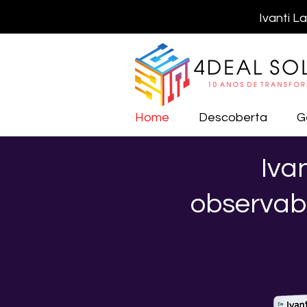
Ivanti L
Home
Descoberta
G
Iva
observab