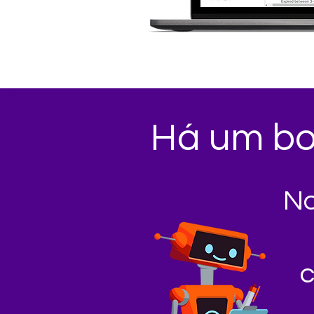
Há um bot
No
c