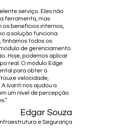
elente serviço. Eles não
a ferramenta, mas
s benefícios internos,
 a solução funciona.
 tínhamos todos os
o módulo de gerenciamento
o. Hoje, podemos aplicar
po real. O módulo Edge
ental para obter a
Trouxe velocidade,
.
A Ivanti nos ajudou a
com um nível de percepção
s.”
Edgar Souza
nfraestrutura e Segurança