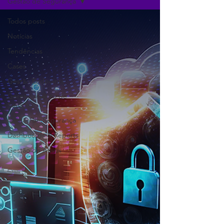
Gestão de Segurança
Todos posts
Notícias
Tendências
Cases
Gestão Endpoints
Gerenciamento de
Serviços
Gestão de Segurança
Dashboards & Reports
Gestão de Ativos