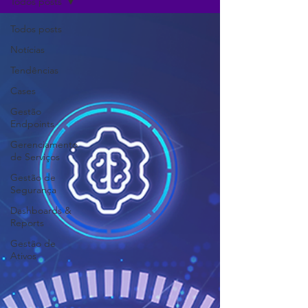
Todos posts
Todos posts
Notícias
Tendências
Cases
Gestão
Endpoints
Gerenciamento
de Serviços
Gestão de
Segurança
Dashboards &
Reports
Gestão de
Ativos