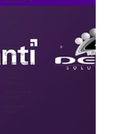
Todos posts
Todos posts
Notícias
Tendências
Cases
Gestão
Endpoints
Gerenciamento
de Serviços
Gestão de
Segurança
Dashboards &
Reports
Gestão de
Ativos