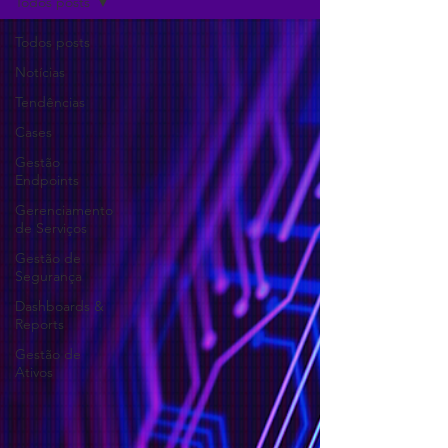
Todos posts
Todos posts
Notícias
Tendências
Cases
Gestão
Endpoints
Gerenciamento
de Serviços
Gestão de
Segurança
Dashboards &
Reports
Gestão de
Ativos