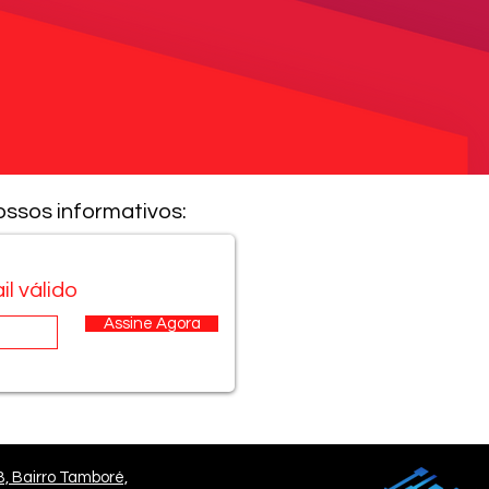
ossos informativos:
il válido
Assine Agora
B, Bairro Tamboré,