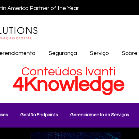
atin America Partner of the Year
erenciamento
Segurança
Serviço
Sobre
Conteúdos Ivanti
4Knowledge
ses
Gestão Endpoints
Gerenciamento de Serviços