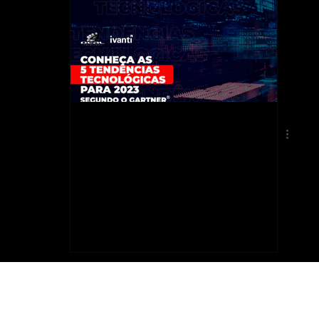
orts
Gestão de Ativos
Conheça as 5
Tendências
Tecnológicas
Estratégicas
para 2023,
segundo o
Gartner®