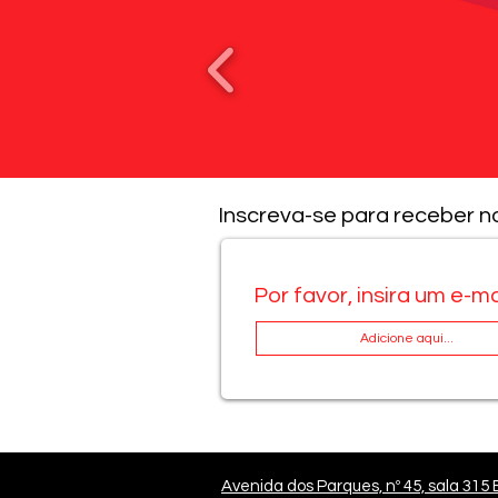
Inscreva-se para receber n
Por favor, insira um e-ma
Avenida dos Parques, nº 45, sala 315 