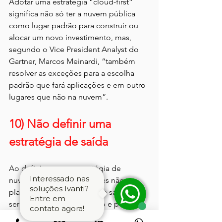
Adotar uma estratégia “cloud-first” 
significa não só ter a nuvem pública 
como lugar padrão para construir ou 
alocar um novo investimento, mas, 
segundo o Vice President Analyst do 
Gartner, Marcos Meinardi, “também 
resolver as exceções para a escolha 
padrão que fará aplicações e em outro 
lugares que não na nuvem”.
10) Não definir uma 
estratégia de saída
Ao definirem uma estratégia de 
Interessado nas
nuvem, muitas organizações não 
soluções Ivanti?
planejam uma estratégia de saída por 
Entre em
ser um processo complexo e porque 
contato agora!
não acreditam que será necessário 