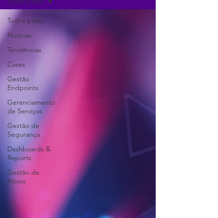
Todos posts
Todos posts
Notícias
Tendências
Cases
Gestão
Endpoints
Gerenciamento
de Serviços
Gestão de
Segurança
Dashboards &
Reports
Gestão de
Ativos