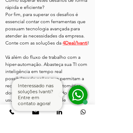
Como superar estes desafios de forma 
rápida e eficiente?
Por fim, para superar os desafios é 
essencial contar com ferramentas que 
possuam tecnologia avançada para 
atender às necessidades da empresa. 
Conte com as soluções da 
4Deal/Ivanti
!
Vá além do fluxo de trabalho com a 
hiper-automação. Abasteça sua TI com 
inteligência em tempo real 
possibilitando ações que permitam a 
recuperação e proteção automática 
Interessado nas
soluções Ivanti?
dos dispositivos, fornecendo aos 
Entre em
usuários uma experiência de 
contato agora!
autoatendimento personalizada.
Acesse 
https://www.4deal-
solutions.com.br/
agora mesmo e faça 